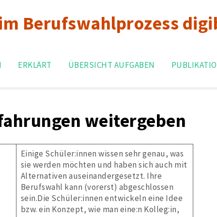
 im Berufswahlprozess digi
Search
for:
N
ERKLÄRT
ÜBERSICHT AUFGABEN
PUBLIKATI
rfahrungen weitergeben
Einige Schüler:innen wissen sehr genau, was
sie werden möchten und haben sich auch mit
Alternativen auseinandergesetzt. Ihre
Berufswahl kann (vorerst) abgeschlossen
sein.Die Schüler:innen entwickeln eine Idee
bzw. ein Konzept, wie man eine:n Kolleg:in,