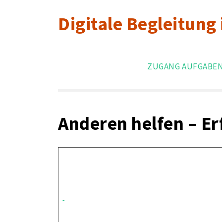
Skip
Digitale Begleitung
to
content
ZUGANG AUFGABE
Anderen helfen – E