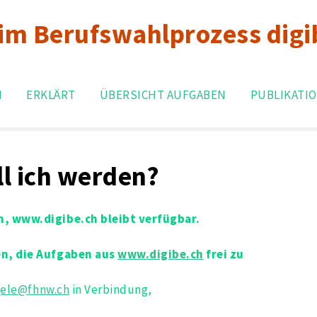
 im Berufswahlprozess digi
Search
for:
N
ERKLÄRT
ÜBERSICHT AUFGABEN
PUBLIKATI
l ich werden?
n, www.digibe.ch bleibt verfügbar.
en, die Aufgaben aus
www.digibe.ch
frei zu
gele@fhnw.ch
in Verbindung,