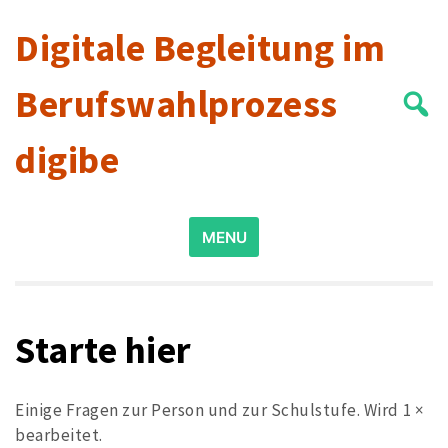
Skip
Digitale Begleitung im
to
content
Berufswahlprozess
digibe
Search
MENU
for:
Starte hier
Einige Fragen zur Person und zur Schulstufe. Wird 1 ×
bearbeitet.