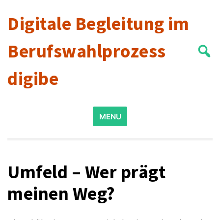
Skip
Digitale Begleitung im
to
content
Berufswahlprozess
digibe
Search
MENU
for:
Umfeld – Wer prägt
meinen Weg?